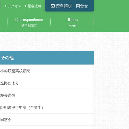
資料請求・問合せ
アクセス
緊急連絡
Correspondence
Others
へ
通信制課程
その他
その他
小樽双葉高校新聞
進路だより
校長通信
証明書発行申請（卒業生）
同窓会