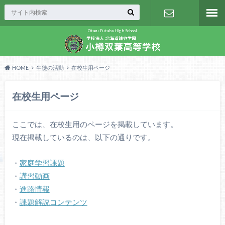
Otaru Futaba High School
資料請求・
問合せ
HOME
生徒の活動
在校生用ページ
在校生用ページ
ここでは、在校生用のページを掲載しています。
現在掲載しているのは、以下の通りです。
・
家庭学習課題
・
講習動画
・
進路情報
・
課題解説コンテンツ