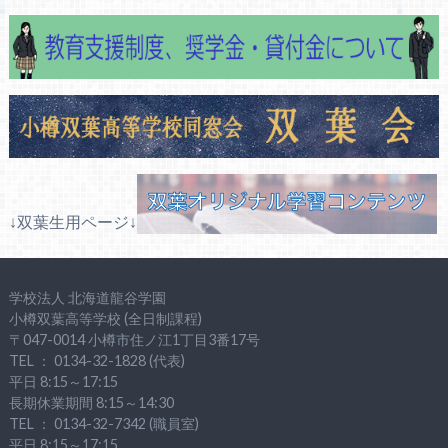
↓双葉生用ページ↓
学校法人 北海道龍谷学園
小樽双葉高等学校 (全日制課程)
〒047-0014 小樽市住ノ江1丁目3番17号
TEL ： 0134-32-1828 (代表)
平日 8:15～17:15
長期休業期間 8:15～14:30
TEL ： 0134-32-7342 (職員室)
平日 8:15～17:15